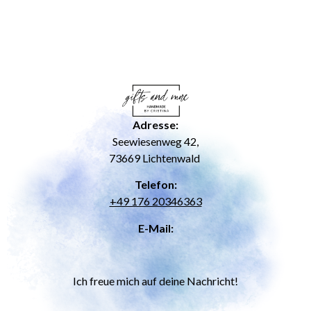
Adresse:
Seewiesenweg 42,
73669 Lichtenwald
Telefon:
+49 176 20346363
E-Mail:
Ich freue mich auf deine Nachricht!